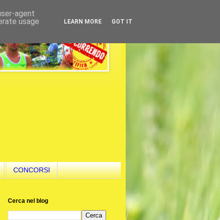
 user-agent
nerate usage
LEARN MORE
GOT IT
CONCORSI
Cerca nel blog