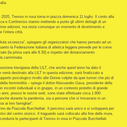
talia.
 2020, Treviso in rosa torna in piazza domenica 11 luglio. Il conto alla
ica e Corritreviso stanno mettendo a punto gli ultimi dettagli di un
ltime edizioni, ma resta comunque un momento di divertimento e
 l’intera città.
ssoluta sicurezza”, spiegano gli organizzatori che hanno pensato ad un
uanto la Federazione italiana di atletica leggera prevede per le corse
ate (la prima sarà alle 8.30) e rispetto del distanziamento
 la camminata.
a sezione trevigiana della LILT, che anche quest’anno ha dato il
he verrà destinato alla LILT in questa edizione, sarà finalizzato a
upporto psicologico rivolto alle Donne colpite da quei tumori che più di
della femminilità – spiega il dottor Alessandro Gava, presidente della
 in incontri individuali e in gruppo, in un contesto protetto di grande
re anni, presso le nostre sedi, sono state effettuate circa 1.800
anche durante la pandemia, sia a persone che si trovavano in un
a ai loro famigliari”.
o da Piazzale Burchiellati. Il percorso sarà unico e si svilupperà per
ivi del centro storico. Il traguardo sarà collocato alla fine delle mura,
condurrà le partecipanti di Treviso in rosa in Piazzale Burchiellati.