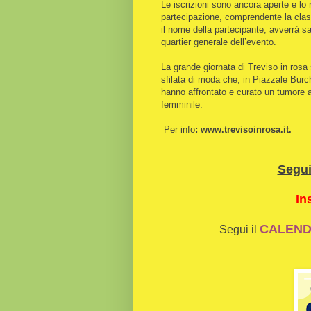
Le iscrizioni sono ancora aperte e lo 
partecipazione, comprendente la class
il nome della partecipante, avverrà sa
quartier generale dell’evento.
La grande giornata di Treviso in rosa 
sfilata di moda che, in Piazzale Burc
hanno affrontato e curato un tumore a
femminile.
Per info
: www.trevisoinrosa.it.
Segu
In
CALENDA
Segui il