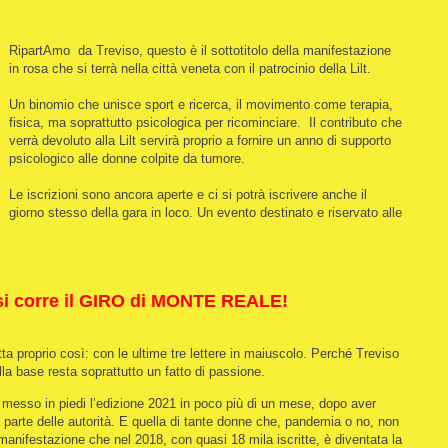
RipartAmo da Treviso, questo è il sottotitolo della manifestazione
in rosa che si terrà nella città veneta con il patrocinio della Lilt.
Un binomio che unisce sport e ricerca, il movimento come terapia,
fisica, ma soprattutto psicologica per ricominciare. Il contributo che
verrà devoluto alla Lilt servirà proprio a fornire un anno di supporto
psicologico alle donne colpite da tumore.
Le iscrizioni sono ancora aperte e ci si potrà iscrivere anche il
giorno stesso della gara in loco. Un evento destinato e riservato alle
o si corre il GIRO di MONTE REALE!
tta proprio così: con le ultime tre lettere in maiuscolo. Perché Treviso
la base resta soprattutto un fatto di passione.
 messo in piedi l’edizione 2021 in poco più di un mese, dopo aver
 parte delle autorità. E quella di tante donne che, pandemia o no, non
anifestazione che nel 2018, con quasi 18 mila iscritte, è diventata la