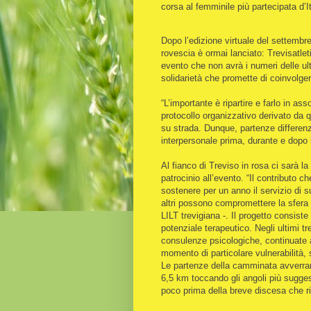
corsa al femminile più partecipata d’I
Dopo l’edizione virtuale del settembre
rovescia è ormai lanciato: Trevisatlet
evento che non avrà i numeri delle u
solidarietà che promette di coinvolgere
“L’importante è ripartire e farlo in a
protocollo organizzativo derivato da q
su strada. Dunque, partenze differenzi
interpersonale prima, durante e dopo
Al fianco di Treviso in rosa ci sarà l
patrocinio all’evento. “Il contributo c
sostenere per un anno il servizio di s
altri possono compromettere la sfera 
LILT trevigiana -. Il progetto consiste
potenziale terapeutico. Negli ultimi t
consulenze psicologiche, continuate 
momento di particolare vulnerabilità, si
Le partenze della camminata avverrann
6,5 km toccando gli angoli più suggest
poco prima della breve discesa che ri