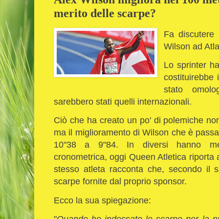
merito delle scarpe?
Fa discutere 
Wilson ad Atl
Lo sprinter ha
costituirebbe
stato omolo
sarebbero stati quelli internazionali.
Ciò che ha creato un po' di polemiche no
ma il miglioramento di Wilson che è pass
10"38 a 9"84. In diversi hanno mess
cronometrica, oggi Queen Atletica riporta alc
stesso atleta racconta che, secondo il s
scarpe fornite dal proprio sponsor.
Ecco la sua spiegazione:
"
Quando ho indossato le scarpe per la p