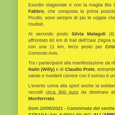
Esordio stagionale e con la maglia Bio 
Fabbro
, che conquista la prima posizi
Picollo, sono sempre di più le coppie ch
risultati.
Al secondo posto
Silvia Malagoli
(G.
affrontato 60 km di trail dell'Oasi Zegna s
con una 11 km, terzo posto per
Cris
Correndo Avis.
Tra i partecipanti alla manifestazione da ril
Nalin (Willy)
e di
Claudio Prete
, entramb
salute e rivederli correre con il sorriso è u
L'evento univa alla sport anche la solidari
raccolti
circa 800 euro
da destinare all
Monferrrato
.
Dom 20/06/2021 -
Camminata dei sentier
STRADA; km. 6.00/11.00; NC;
ALL'ARR