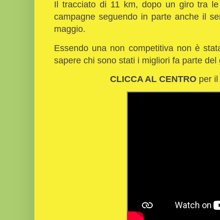
Il tracciato di 11 km, dopo un giro tra l
campagne seguendo in parte anche il sen
maggio.
Essendo una non competitiva non è stata s
sapere chi sono stati i migliori fa parte del
CLICCA AL CENTRO
per il