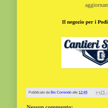
aggiornam
Il negozio per i Podi
Pubblicato da
Bio Correndo
alle
12:49
Nessun commento: