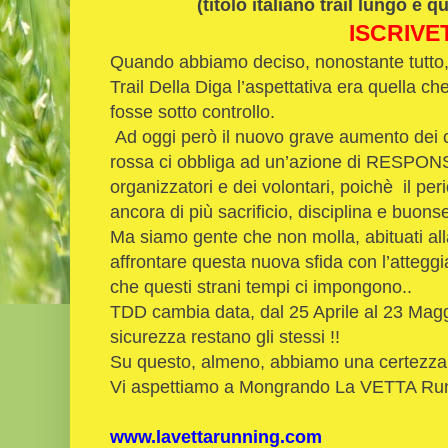
(titolo italiano trail lungo e 
ISCRIVE
Quando abbiamo deciso, nonostante tutto, 
Trail Della Diga l’aspettativa era quella c
fosse sotto controllo.
Ad oggi però il nuovo grave aumento dei c
rossa ci obbliga ad un’azione di RESPONSAB
organizzatori e dei volontari, poichè il p
ancora di più sacrificio, disciplina e buon
Ma siamo gente che non molla, abituati a
affrontare questa nuova sfida con l’atteg
che questi strani tempi ci impongono..
TDD cambia data, dal 25 Aprile al 23 Magg
sicurezza restano gli stessi !!
Su questo, almeno, abbiamo una certezza
Vi aspettiamo a Mongrando La VETTA Ru
www.lavettarunning.com