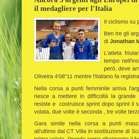
il medagliere per l'Italia
Il ciclismo su
Ben tre gli arg
di
Jonathan M
L'atleta friul
tempo nell'ins
però, deve arr
Oliveira 4'08"11 mentre l'italiano fa regist
Nella corsa a punti femminile arriva l'a
riesce a mettere in difficoltà la grande
resiste e costruisce sprint dopo sprint i
volata, due volte è seconda , tre volte ter
Gara simile nella corsa a punti masch
all'ultimo dal CT Villa in sostituzione di S
prima volata. Prende come riferimento il fa