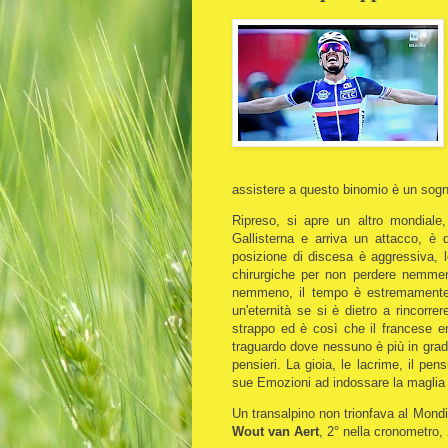
assistere a questo binomio è un sogn
Ripreso, si apre un altro mondiale,
Gallisterna e arriva un attacco, è 
posizione di discesa è aggressiva, l
chirurgiche per non perdere nemmen
nemmeno, il tempo è estremamente r
un'eternità se si è dietro a rincorre
strappo ed è così che il francese en
traguardo dove nessuno è più in grado
pensieri. La gioia, le lacrime, il p
sue Emozioni ad indossare la maglia i
Un transalpino non trionfava al Mondia
Wout van Aert
, 2° nella cronometro,