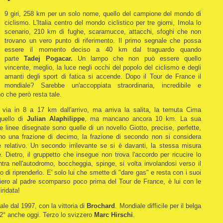
9 giri, 258 km per un solo nome, quello del campione del mondo di
ciclismo.
L'Italia centro del mondo ciclistico per tre giorni, Imola lo
scenario, 210 km di fughe, scaramucce, attacchi, sfoghi che non
trovano un vero punto di riferimento. Il primo segnale che possa
essere il momento deciso a 40 km dal traguardo quando
parte
Tadej Pogacar.
Un lampo che non può essere quello
vincente, meglio, la luce negli occhi del popolo del ciclismo e degli
amanti degli sport di fatica si accende. Dopo il Tour de France il
mondiale? Sarebbe un'accoppiata straordinaria, incredibile e
o che però resta tale.
 via in 8 a 17 km dall'arrivo, ma arriva la salita, la temuta Cima
quello di
Julian Alaphilippe
, ma mancano ancora 10 km. La sua
e linee disegnate sono quelle di un novello Giotto, precise, perfette,
o una frazione di decimo, la frazione di secondo non si considera
elativo. Un secondo irrilevante se si è davanti, la stessa misura
re. Dietro, il gruppetto che insegue non trova l'accordo per ricucire lo
tra nell'autodromo, boccheggia, spinge, si volta involandosi verso il
 di riprenderlo. E' solo lui che smette di "dare gas" e resta con i suoi
ensiero al padre scomparso poco prima del Tour de France, è lui con le
ridata!
le dal 1997, con la vittoria di
Brochard
. Mondiale difficile per il belga
 2° anche oggi. Terzo lo svizzero
Marc Hirschi
.