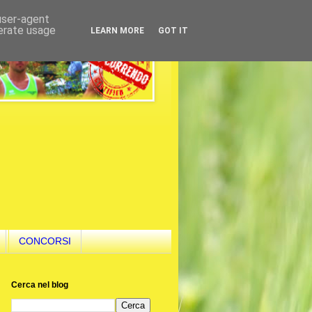
 user-agent
nerate usage
LEARN MORE
GOT IT
CONCORSI
Cerca nel blog