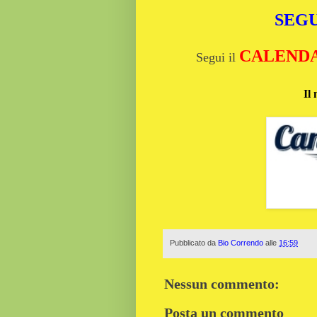
SEGU
CALENDAR
Segui il
Il 
Pubblicato da
Bio Correndo
alle
16:59
Nessun commento:
Posta un commento