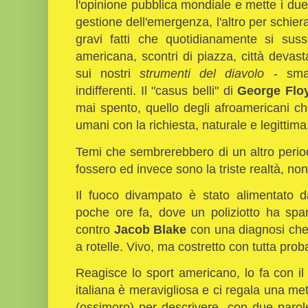
l'opinione pubblica mondiale e mette i due 
gestione dell'emergenza, l'altro per schiera
gravi fatti che quotidianamente si suss
americana, scontri di piazza, città devast
sui nostri
strumenti del diavolo
- smar
indifferenti. Il "casus belli" di
George Flo
mai spento, quello degli afroamericani che 
umani con la richiesta, naturale e legittim
Temi che sembrerebbero di un altro perio
fossero ed invece sono la triste realtà, non
Il fuoco divampato è stato alimentato dal
poche ore fa, dove un poliziotto ha spar
contro
Jacob Blake
con una diagnosi che
a rotelle. Vivo, ma costretto con tutta proba
Reagisce lo sport americano, lo fa con i
italiana è meravigliosa e ci regala una met
(ossimoro) per descrivere, con due parole