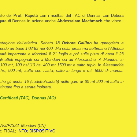
gato del
Prof. Rapetti
con i risultati del TAC di Donnas con Debora
a gara di Donnas in azione anche
Abdessalam Machmach
che vince i
stagione dell’atletica. Sabato 18
Debora Gallino
ha gareggiato a
endo un buon 1’02”83 nei 400. Ma nella prossima settimana l’Atletica
arà impegnata a Mondovì il 21 luglio e poi sulla pista di casa il 23
 gli atleti impegnati sia a Mondovì sia ad Alessandria. A Mondovì si
100 mt, 100 hs/110 hs, 400 mt 1500 mt e salto triplo. In Alessandria
hs, 800 mt, salto con l’asta, salto in lungo e mt. 5000 di marcia.
he gli under 16 (cadette/cadetti) nelle gare di 80 mt-300 mt-salto in
tinuare fino a serata inoltrata
.
Certificati (TAC), Donnas (AO)
e A/J/P/S23, Mondovì (CN)
to; FIDAL;
INFO
;
DISPOSITIVO