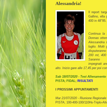
Alessandria!
Il report tar
Gallino, ell
400 in 48"85.
Continua la 
Donnas otten
Alessandria s
luglio. Molti
disputeranno 
200 mt, 400 
Saranno
impegnati anc
alto. Inizio gare alle 17,45 per poi con
Sab
18/07/2020 - Test Allenamento 
PISTA; FIDAL;
RISULTATI
I PROSSIMI APPUNTAMENTI
Mar 21/07/2020 - Riunione Regional
PISTA; 100-400-100/110Hs-Triplo-Al