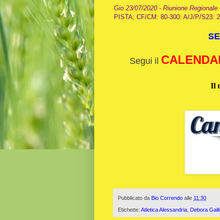
Gio 23/07/2020 - Riunione Regionale
PISTA; CF/CM: 80-300: A/J/P/S23: 
SE
CALENDAR
Segui il
Il 
Pubblicato da
Bio Correndo
alle
11:30
Etichette:
Atletica Alessandria
,
Debora Gall