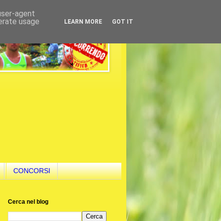
 user-agent
nerate usage
LEARN MORE
GOT IT
CONCORSI
Cerca nel blog