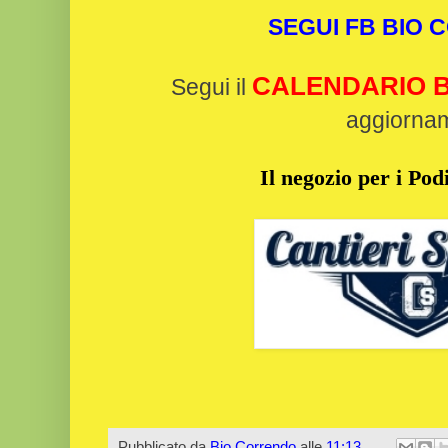
SEGUI FB BIO
CALENDARIO B
Segui il
aggiorna
Il negozio per i Podi
Pubblicato da
Bio Correndo
alle
11:13