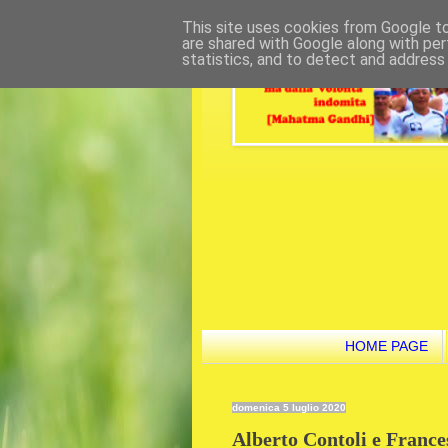
This site uses cookies from Google to 
are shared with Google along with per
statistics, and to detect and address
HOME PAGE
domenica 5 luglio 2020
Alberto Contoli e Franc