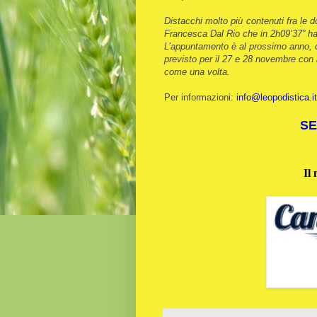
Distacchi molto più contenuti fra le d
Francesca Dal Rio che in 2h09’37” ha 
L’appuntamento è al prossimo anno, or
previsto per il 27 e 28 novembre con 
come una volta.
Per informazioni:
info@leopodistica.it
SE
Il 