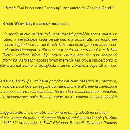
Il
Krash Trail
in versione "warm up" raccontato da Gabriele Gentili:
Krash Warm Up, è stato un successo
Un modo nuovo di fare trail, che magari potrebbe anche avere un
futuro a prescindere dalla pandemia, ma soprattutto un modo per
tenere legata la storia del Krash Trail, una delle gare più amate non
solo della Romagna. Tutto questo e tanto altro è stato il Krash Trail
Biotex versione Warm Up, prova virtuale che per una decina di
giorni ha visto tanti appassionati mettersi alla prova sul percorso di
 partenza dal centro di Brisighella e arrivo a Faenza dopo 19 km con
sa dal solito, più vicina ai primordi del trail: nessuno sul percorso,
 scaricata sul Gps da seguire con attenzione e alla fine la rilevazione
rava per entrare nella classifica finale. Una classifica senza vincitori,
i a disposizione dalla Biotex, come main sponsor annuale dell’AS
eggia contro il cronometro e si entra in una graduatoria si ha la
veloce. In questo caso il platonico titolo va ad Alberto Contoli (Te Bota
n 1h32’19” staccando di 7’44” Christian Bernardi (Ravenna Runners