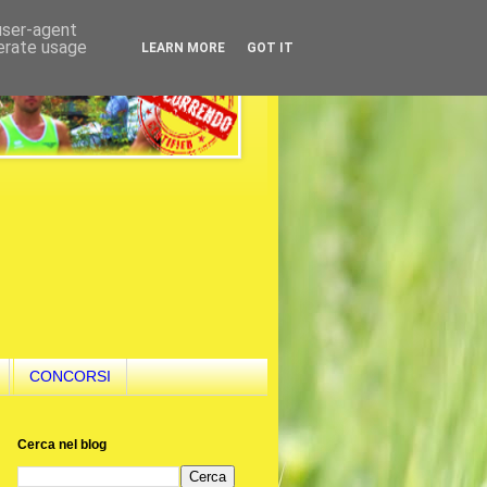
 user-agent
nerate usage
LEARN MORE
GOT IT
CONCORSI
Cerca nel blog