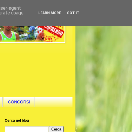
 user-agent
nerate usage
LEARN MORE
GOT IT
CONCORSI
Cerca nel blog