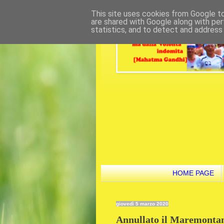
This site uses cookies from Google to 
are shared with Google along with per
statistics, and to detect and address
HOME PAGE
giovedì 5 marzo 2020
Annullato il Maremontan