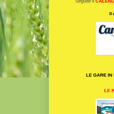
Seguite il
CALEND
Il 
LE GARE I
LE 