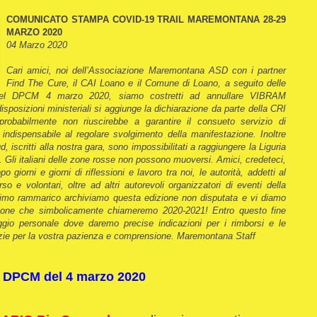
COMUNICATO STAMPA COVID-19 TRAIL MAREMONTANA 28-29
MARZO 2020
04 Marzo 2020
Cari amici, noi dell’Associazione Maremontana ASD con i partner
Find The Cure, il CAI Loano e il Comune di Loano, a seguito delle
te nel DPCM 4 marzo 2020, siamo costretti ad annullare VIBRAM
izioni ministeriali si aggiunge la dichiarazione da parte della CRI
robabilmente non riuscirebbe a garantire il consueto servizio di
, indispensabile al regolare svolgimento della manifestazione. Inoltre
sud, iscritti alla nostra gara, sono impossibilitati a raggiungere la Liguria
ti. Gli italiani delle zone rosse non possono muoversi. Amici, credeteci,
 giorni e giorni di riflessioni e lavoro tra noi, le autorità, addetti al
o e volontari, oltre ad altri autorevoli organizzatori di eventi della
simo rammarico archiviamo questa edizione non disputata e vi diamo
ione che simbolicamente chiameremo 2020-2021! Entro questo fine
io personale dove daremo precise indicazioni per i rimborsi e le
razie per la vostra pazienza e comprensione. Maremontana Staff
L DPCM del 4 marzo 2020