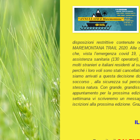
disposizioni restrittive contenu
MAREMONTANA TRAIL 2020. Alle dispos
che, vista l’emergenza covid 19, p
assistenza sanitaria (130 operatori)
molti stranieri e italiani residenti al 
perché i loro voli sono stati cancella
siamo arrivati a questa decisione dopo
soccorso , alla sicurezza sul percors
stessa natura. Con grande, grandis
appuntamento per la prossima ediz
settimana vi scriveremo un messagg
iscrizioni alla prossima edizione. G
I