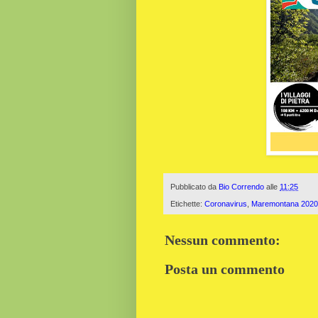
Pubblicato da
Bio Correndo
alle
11:25
Etichette:
Coronavirus
,
Maremontana 2020
Nessun commento:
Posta un commento