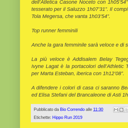
dell’Atletica Casone Noceto con 1h05’54” 
tesserato per il Saluzzo 1h07’31”. Il comp
Tola Megersa, che vanta 1h03’54”.
Top runner femminili
Anche la gara femminile sarà veloce e di 
La più veloce è Addisalem Belay Tegegn
Ivyne Lagat è la portacolori dell’Athletic
per Marta Esteban, iberica con 1h12’08”.
A difendere i colori di casa ci saranno B
ed Elisa Stefani del Brancaleone di Asti 1
Pubblicato da
Bio Correndo
alle
11:30
Etichette:
Hippo Run 2019