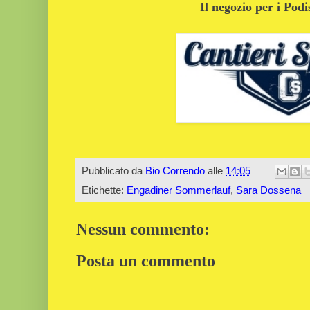
Il negozio per i Podi
Pubblicato da
Bio Correndo
alle
14:05
Etichette:
Engadiner Sommerlauf
,
Sara Dossena
Nessun commento:
Posta un commento