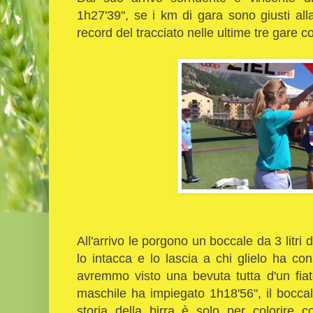
1h27'39", se i km di gara sono giusti all
record del tracciato nelle ultime tre gare c
All'arrivo le porgono un boccale da 3 litri 
lo intacca e lo lascia a chi glielo ha co
avremmo visto una bevuta tutta d'un fia
maschile ha impiegato 1h18'56", il boccal
storia della birra è solo per colorire 