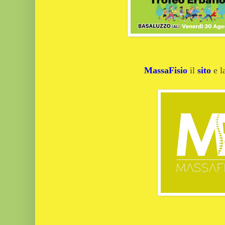
MassaFisio
il
sito
e 