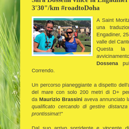
3'30"/km #roadtoDoha
A Saint Morit
una traduzio
Engadiner, 25 
valle del Cant
Questa la 
avvicinament
Dossena
pub
Correndo.
Un percorso pianeggiante a dispetto dell'
del mare con solo 200 metri di D+ per 
da
Maurizio Brassini
aveva annunciato l
qualificato cercando di gestire distanz
prontissima
!!"
Dal suo arrivo sorridente e vincente dir