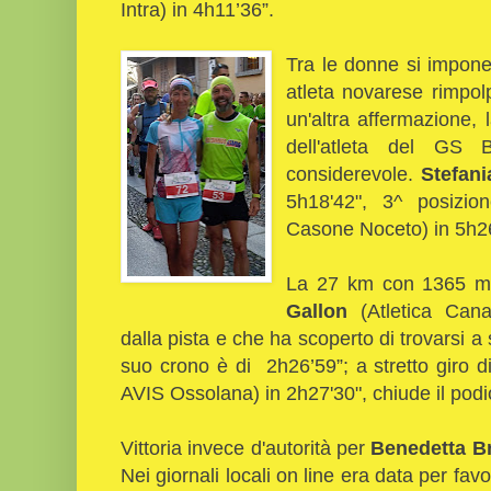
Intra) in 4h11’36”.
Tra le donne si impone
atleta novarese rimpol
un'altra affermazione, 
dell'atleta del GS 
considerevole.
Stefani
5h18'42", 3^ posizi
Casone Noceto) in 5h26
La 27 km con 1365 mt 
Gallon
(Atletica Cana
dalla pista e che ha scoperto di trovarsi a 
suo crono è di 2h26’59”; a stretto giro 
AVIS Ossolana) in 2h27'30", chiude il pod
Vittoria invece d'autorità per
Benedetta B
Nei giornali locali on line era data per fav