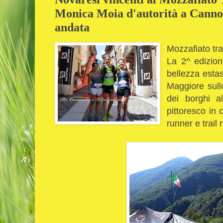
Monica Moia d'autorità a Cannobi
andata
Mozzafiato trai
La 2^ edizion
bellezza estas
Maggiore sull
dei borghi a
pittoresco in 
runner e trail 