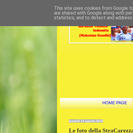
This site uses cookies from Google to 
are shared with Google along with per
statistics, and to detect and address
HOME PAGE
martedì 13 agosto 2019
Le foto della StraCarezz