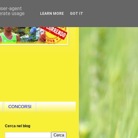
 user-agent
nerate usage
LEARN MORE
GOT IT
CONCORSI
Cerca nel blog