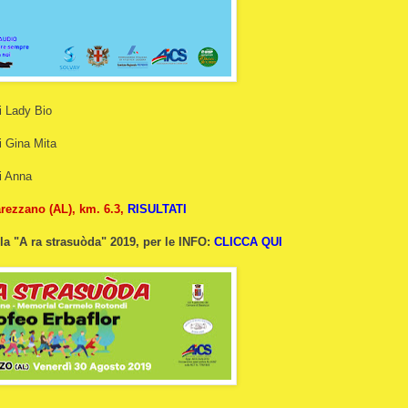
i Lady Bio
i Gina Mita
i Anna
arezzano (AL), km. 6.3,
RISULTATI
la "A ra strasuòda" 2019, per le INFO:
CLICCA QUI