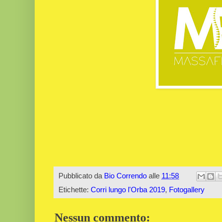
Pubblicato da
Bio Correndo
alle
11:58
Etichette:
Corri lungo l'Orba 2019
,
Fotogallery
Nessun commento: