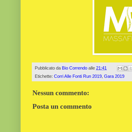
Pubblicato da
Bio Correndo
alle
21:41
Etichette:
Corri Alle Fonti Run 2019
,
Gara 2019
Nessun commento:
Posta un commento