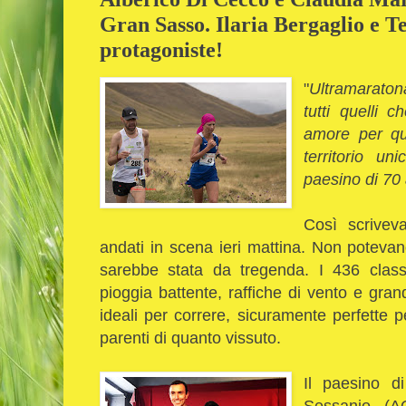
Gran Sasso. Ilaria Bergaglio e 
protagoniste!
"
Ultramaraton
tutti quelli 
amore per qu
territorio u
paesino di 70
Così scrivev
andati in scena ieri mattina. Non poteva
sarebbe stata da tregenda. I 436 classi
pioggia battente, raffiche di vento e gra
ideali per correre, sicuramente perfette p
parenti di quanto vissuto.
Il paesino d
Sessanio (A