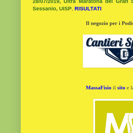
28/07/2019, Ultra Maratona del Gran
Sessanio, UISP
,
RISULTATI
Il negozio per i Podi
MassaFisio
il
sito
e 