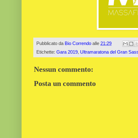
Pubblicato da
Bio Correndo
alle
21:29
Etichette:
Gara 2019
,
Ultramaratona del Gran Sasso
Nessun commento:
Posta un commento