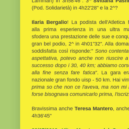
Lammari) in 3h58'46". 3^
Svitlana Pash
(Pod. Solidarietà) in 4h22'28" e la 2^?
Ilaria Bergalio
! La podista dell'Atletica
alla prima esperienza in una ultra m
sfodera una prestazione delle sue e conqu
gran bel podio, 2^ in 4h01"32". Alla doma
soddisfatta così risponde:"
Sono contenta
aspettativa, potevo anche non riuscire 
successo dopo i 30, 40 km; abbiamo cors
alla fine senza fare fatica
". La gara e
nazionale gran fondo uisp - 50 km. Hai vinto
prima so che non ce l'aveva, ma non mi 
forse bisognava comunicarlo prima, l'iscrizi
Bravissima anche
Teresa Mantero
, anche
4h36'45"