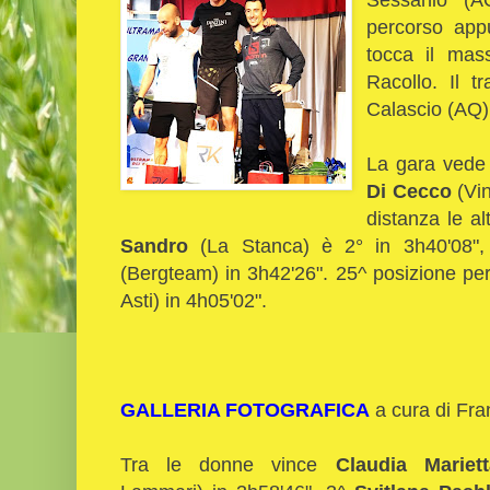
percorso app
tocca il mas
Racollo. Il t
Calascio (AQ)
La gara vede 
Di Cecco
(Vin
distanza le al
Sandro
(La Stanca) è 2° in 3h40'08",
(Bergteam) in 3h42'26". 25^ posizione pe
Asti) in 4h05'02".
GALLERIA FOTOGRAFICA
a cura di Fra
Tra le donne vince
Claudia Mariett