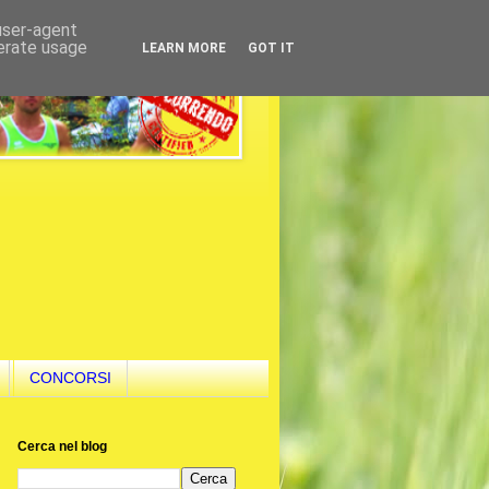
 user-agent
nerate usage
LEARN MORE
GOT IT
CONCORSI
Cerca nel blog