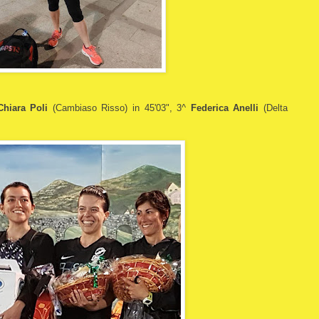
Chiara Poli
(Cambiaso Risso) in 45'03", 3^
Federica Anelli
(Delta