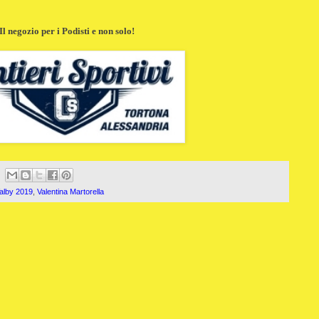
Il negozio per i Podisti e non solo!
alby 2019
,
Valentina Martorella