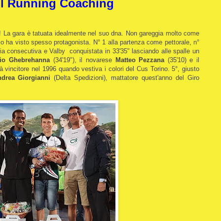
il Running Coaching
nte! La gara è tatuata idealmente nel suo dna. Non gareggia molto come
a lo ha visto spesso protagonista. N° 1 alla partenza come pettorale, n°
ria consecutiva e Valby conquistata in 33'35" lasciando alle spalle un
io Ghebrehanna
(34'19"), il novarese
Matteo Pezzana
(35'10) e il
ià vincitore nel 1996 quando vestiva i colori del Cus Torino. 5°, giusto
drea Giorgianni
(Delta Spedizioni), mattatore quest'anno del Giro