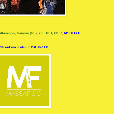
Valbisagno, Genova (GE), km. 10.3, UISP
,
RISULTATI
MassaFisio
il
sito
e la
PAGINA FB