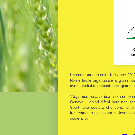
I numeri sono in calo, l'edizione 201
Non è facile organizzare ai giorni n
eventi podistici proposti ogni giorno 
"
Dopo due mesi ai box è ora di ripart
Genova. I colori difesi però non s
Sport, una società che conta oltr
trasferimento per lavoro a Desenzan
societario.