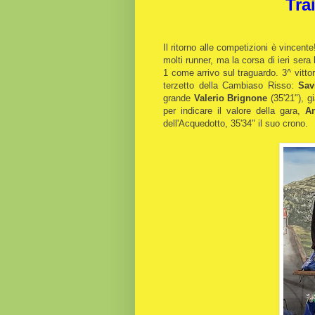
Tra
Il ritorno alle competizioni è vince
molti runner, ma la corsa di ieri ser
1 come arrivo sul traguardo. 3^ vitto
terzetto della Cambiaso Risso:
Sav
grande
Valerio Brignone
(35'21"), g
per indicare il valore della gara,
An
dell'Acquedotto, 35'34" il suo crono.