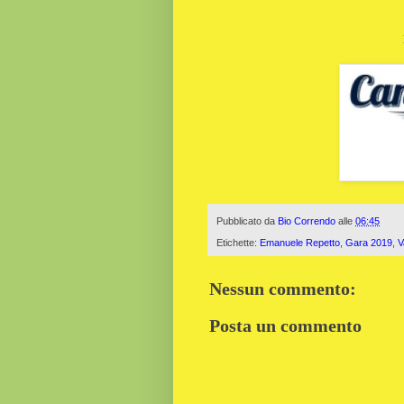
Pubblicato da
Bio Correndo
alle
06:45
Etichette:
Emanuele Repetto
,
Gara 2019
,
V
Nessun commento:
Posta un commento