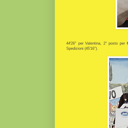
44'26" per Valentina, 2° posto per
Spedizioni (45'16").