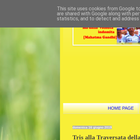
This site uses cookies from Google to 
are shared with Google along with per
statistics, and to detect and address
HOME PAGE
domenica 16 giugno 2019
Tris alla Traversata del