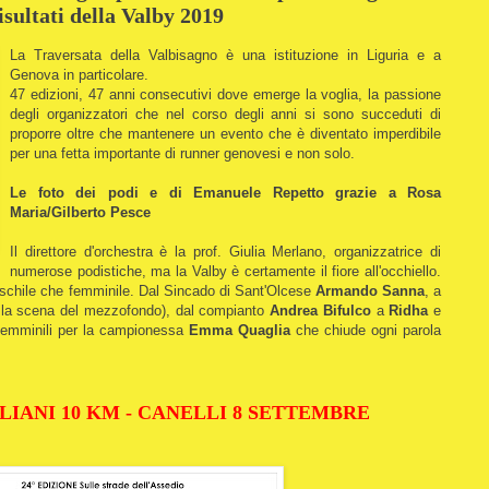
isultati della Valby 2019
La Traversata della Valbisagno è una istituzione in Liguria e a
Genova in particolare.
47 edizioni, 47 anni consecutivi dove emerge la voglia, la passione
degli organizzatori che nel corso degli anni si sono succeduti di
proporre oltre che mantenere un evento che è diventato imperdibile
per una fetta importante di runner genovesi e non solo.
Le foto dei podi e di Emanuele Repetto grazie a Rosa
Maria/Gilberto Pesce
Il direttore d'orchestra è la prof. Giulia Merlano, organizzatrice di
numerose podistiche, ma la Valby è certamente il fiore all'occhiello.
maschile che femminile. Dal Sincado di Sant'Olcese
Armando Sanna
, a
 la scena del mezzofondo), dal compianto
Andrea Bifulco
a
Ridha
e
e femminili per la campionessa
Emma Quaglia
che chiude ogni parola
LIANI 10 KM - CANELLI 8 SETTEMBRE