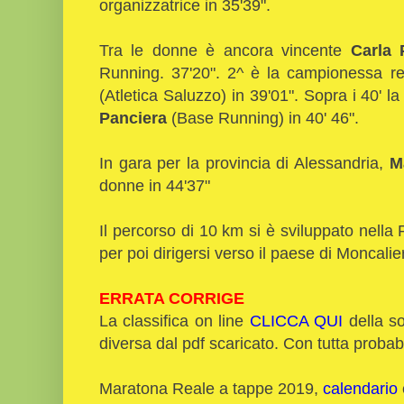
organizzatrice in 35'39".
Tra le donne è ancora vincente
Carla 
Running. 37'20". 2^ è la campionessa reg
(Atletica Saluzzo) in 39'01". Sopra i 40' l
Panciera
(Base Running) in 40' 46".
In gara per la provincia di Alessandria,
M
donne in 44'37"
Il percorso di 10 km si è sviluppato nell
per poi dirigersi verso il paese di Moncalie
ERRATA CORRIGE
La classifica on line
CLICCA QUI
della s
diversa dal pdf scaricato. Con tutta probabil
Maratona Reale a tappe 2019,
calendario