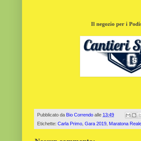
Il negozio per i Podi
Pubblicato da
Bio Correndo
alle
13:49
Etichette:
Carla Primo
,
Gara 2019
,
Maratona Real