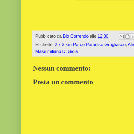
Pubblicato da
Bio Correndo
alle
12:30
Etichette:
2 x 3 km Parco Paradiso Grugliasco
,
Al
Massimiliano Di Gioia
Nessun commento:
Posta un commento