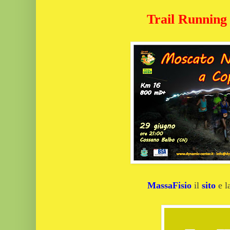
Trail Running
MassaFisio
il
sito
e 