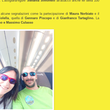
 L'astigiana-ligure
Stefania Simonelli
all'attacco anche lei della 100
 alcune segnalazioni come la partecipazione di
Maura Norbiato
e il
olella
, quella di
Gennaro Piscopo
e di
Gianfranco Tartaglino.
La
ano e Massimo Culasso