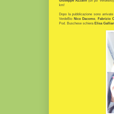
Giuseppe Azzalin
(un po' VerdeBio).
km!
Dopo la pubblicazione sono arrivate
VerdeBio
Nico Dacomo
,
Fabrizio C
Pod. Buschese schiera
Elisa Galli