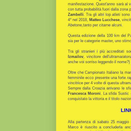
manifestazione. Quest'anno sarà al vi
con tutta probabilità fuori dalla zona 
Zambelli
. Tra gli altri top atleti s
4° nel 2018,
Matteo Lucchese
, vinc
Abetone,tanto per citarne alcuni.
Questa edizione della 100 km del Pa
sia per le categorie master, uno stimol
Tra gli stranieri i più accreditati s
Izmailov
, vincitore dell'ultramarat
anche voi sorriso leggendo il nome?)
Oltre che Campionato Italiano la ma
femminile ecco presente una forte ra
vincitrice per 4 volte di questa ultra
Sempre dalla Croazia arrivano le sf
Francesca Moroni
. La sfida Sustic
conquistato la vittoria e il titolo naz
LIN
Alla partenza di sabato 25 maggio
Marco è riuscito a concluderla an