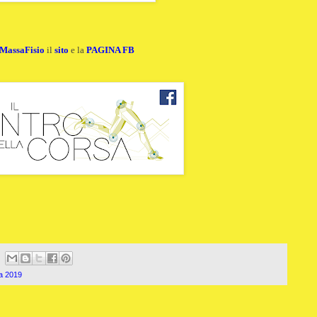
MassaFisio
il
sito
e la
PAGINA FB
a 2019