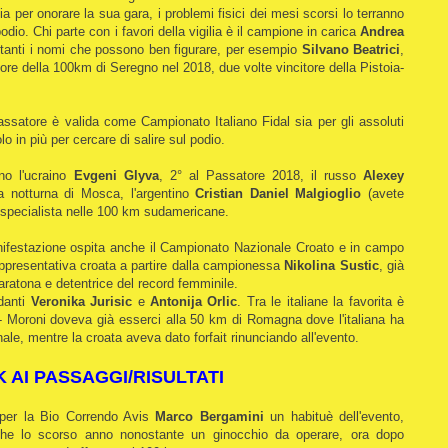
a per onorare la sua gara, i problemi fisici dei mesi scorsi lo terranno
podio. Chi parte con i favori della vigilia è il campione in carica
Andrea
ono tanti i nomi che possono ben figurare, per esempio
Silvano Beatrici
,
itore della 100km di Seregno nel 2018, due volte vincitore della Pistoia-
ssatore è valida come Campionato Italiano Fidal sia per gli assoluti
o in più per cercare di salire sul podio.
ono l'ucraino
Evgeni Glyva
, 2° al Passatore 2018, il russo
Alexey
ona notturna di Mosca, l'argentino
Cristian Daniel Malgioglio
(avete
 specialista nelle 100 km sudamericane.
nifestazione ospita anche il Campionato Nazionale Croato e in campo
ppresentativa croata a partire dalla campionessa
Nikolina Sustic
, già
maratona e detentrice del record femminile.
idanti
Veronika Jurisic
e
Antonija Orlic
. Tra le italiane la favorita è
 - Moroni doveva già esserci alla 50 km di Romagna dove l'italiana ha
ionale, mentre la croata aveva dato forfait rinunciando all'evento.
K AI PASSAGGI/RISULTATI
 per la Bio Correndo Avis
Marco Bergamini
un habituè dell'evento,
che lo scorso anno nonostante un ginocchio da operare, ora dopo