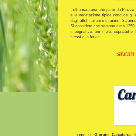
L'ultramaratona che parte da Piazza 
e la vegetazione tipica conduce gli 
dagli atleti italiani e stranieri. Sara
Si considera che saranno circa 1250 
impegnativa, per molti, soprattutto 
stessi e la fatica.
SEGUI
Il nome di
Giorgio Calcaterra
è 