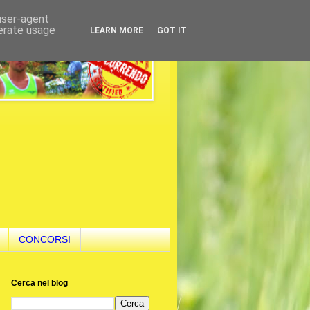
 user-agent
nerate usage
LEARN MORE
GOT IT
CONCORSI
Cerca nel blog