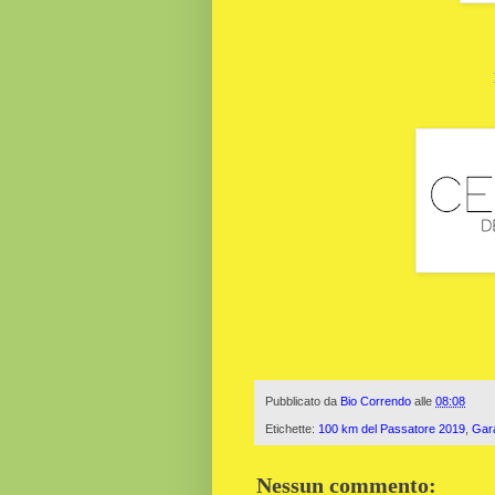
Pubblicato da
Bio Correndo
alle
08:08
Etichette:
100 km del Passatore 2019
,
Gar
Nessun commento: