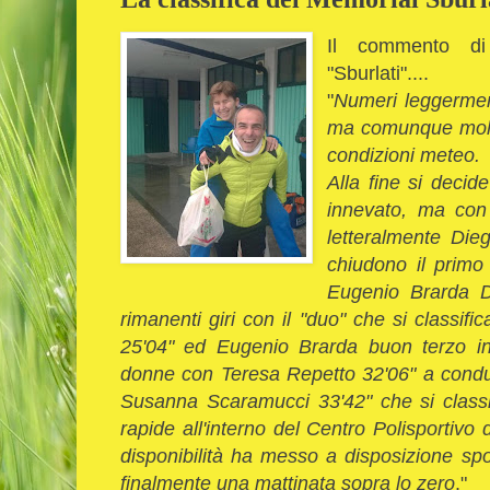
Il commento 
"Sburlati"....
"
Numeri leggerment
ma comunque molto
condizioni meteo.
Alla fine si decide
innevato, ma con
letteralmente Di
chiudono il primo 
Eugenio Brarda D
rimanenti giri con il "duo" che si classifi
25'04" ed Eugenio Brarda buon terzo in
donne con Teresa Repetto 32'06" a cond
Susanna Scaramucci 33'42" che si classif
rapide all'interno del Centro Polisporti
disponibilità ha messo a disposizione sp
finalmente una mattinata sopra lo zero
."