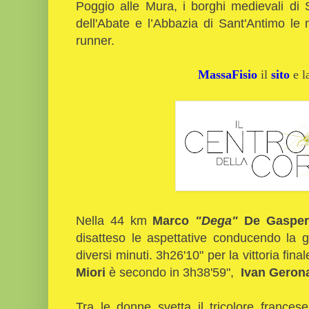
Poggio alle Mura, i borghi medievali di 
dell'Abate e l’Abbazia di Sant'Antimo le 
runner.
MassaFisio
il
sito
e 
Nella 44 km
Marco
"Dega"
De Gasper
disatteso le aspettative conducendo la g
diversi minuti. 3h26'10" per la vittoria fi
Miori
è secondo in 3h38'59",
Ivan Geron
Tra le donne svetta il tricolore france