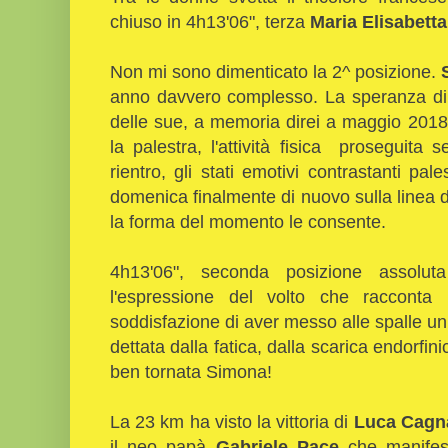
chiuso in 4h13'06", terza
Maria Elisabetta
Non mi sono dimenticato la 2^ posizione.
anno davvero complesso. La speranza di r
delle sue, a memoria direi a maggio 2018, 
la palestra, l'attività fisica proseguita
rientro, gli stati emotivi contrastanti pal
domenica finalmente di nuovo sulla linea 
la forma del momento le consente.
4h13'06", seconda posizione assolut
l'espressione del volto che racconta 
soddisfazione di aver messo alle spalle un 
dettata dalla fatica, dalla scarica endorf
ben tornata Simona!
La 23 km ha visto la vittoria di
Luca Cagn
il neo papà
Gabriele Pace
che manifest