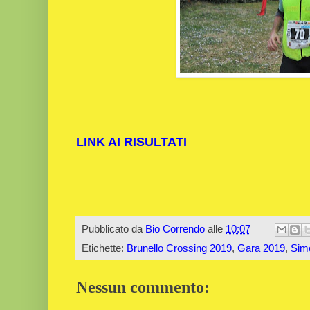
LINK AI RISULTATI
Pubblicato da
Bio Correndo
alle
10:07
Etichette:
Brunello Crossing 2019
,
Gara 2019
,
Simo
Nessun commento: