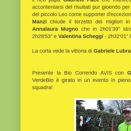
accontentarsi del risultati pur gioendo p
del piccolo Leo come supporter d'eccezion
Manzi
chiude il terzetto dei migliori i
Annalaura Mugno
che in 2h01'39" stra
2h28'53" e
Valentina Scheggi
- 2h32'01" l
La corta vede la vittoria di
Gabriele Lubr
Presente la Bio Correndo AVIS con
G
VerdeBio è girato in un evento in pieno 
squadra!