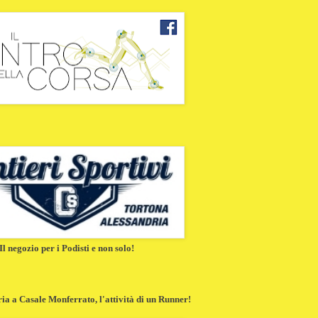
Il negozio per i Podisti e non solo!
a a Casale Monferrato, l'attività di un Runner!