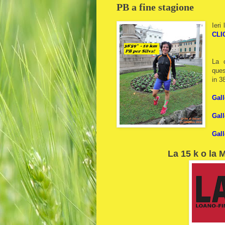
PB a fine stagione
Ieri
CLI
La c
ques
in 3
Gall
Gall
Gall
La 15 k o la 