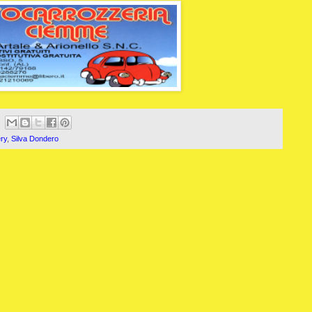
ery
,
Silva Dondero