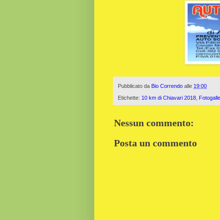
Pubblicato da
Bio Correndo
alle
19:00
Etichette:
10 km di Chiavari 2018
,
Fotogall
Nessun commento:
Posta un commento