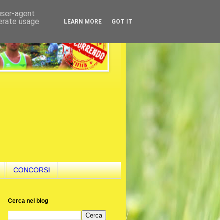
 user-agent
nerate usage
LEARN MORE
GOT IT
CONCORSI
Cerca nel blog