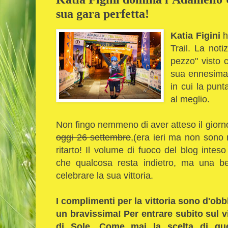
sua gara perfetta!
Katia Figini
h
Trail. La noti
pezzo" visto c
sua ennesima 
in cui la punt
al meglio.
Non fingo nemmeno di aver atteso il gior
oggi 26 settembre
,(era ieri ma non sono r
ritarto! Il volume di fuoco del blog inte
che qualcosa resta indietro, ma una be
celebrare la sua vittoria.
I complimenti per la vittoria sono d'obb
un bravissima! Per entrare subito sul v
di Sole. Come mai la scelta di qu