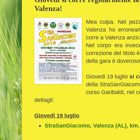
Valenza!
Mea culpa. Nel pezzo
Valenza ho erroneame
corre a Valenza anzi
Nel corpo era invece
correzione del titolo 
della gara è doveroso
Giovedì 19 luglio
si 
della StraSanGiacomo!
corso Garibaldi, nel cu
dettagli:
Giovedì 19 luglio
StraSanGiacomo, Valenza (AL), km. 