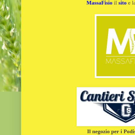
MassaFisio
il
sito
e 
Il negozio per i Podi