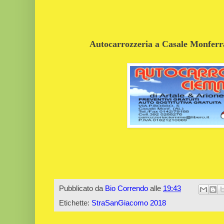
Autocarrozzeria a Casale Monferrat
Pubblicato da
Bio Correndo
alle
19:43
Etichette:
StraSanGiacomo 2018