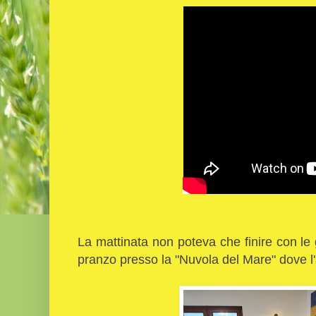
La mattinata non poteva che finire con le
pranzo presso la "Nuvola del Mare" dove l