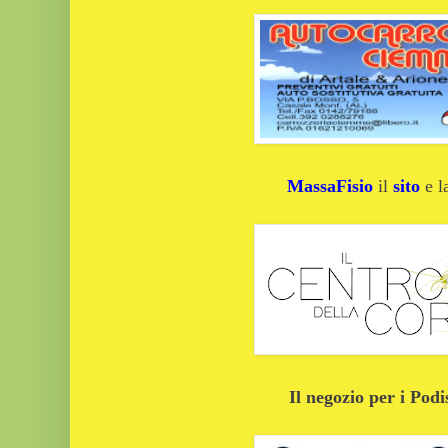
MassaFisio
il
sito
e 
Il negozio per i Podi