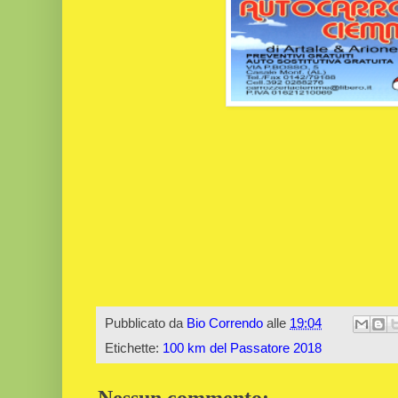
Pubblicato da
Bio Correndo
alle
19:04
Etichette:
100 km del Passatore 2018
Nessun commento: