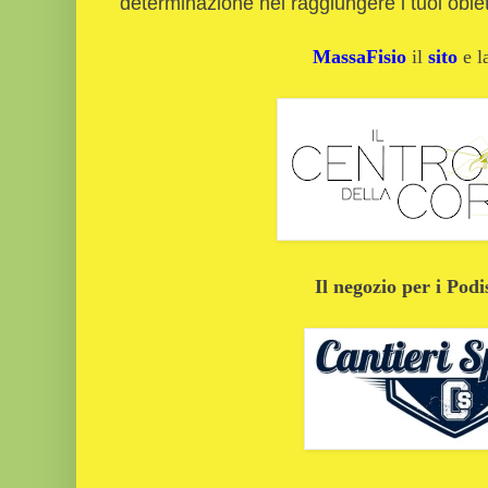
determinazione nel raggiungere i tuoi obi
MassaFisio
il
sito
e 
Il negozio per i Podi