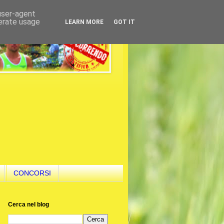
 user-agent
nerate usage
LEARN MORE
GOT IT
CONCORSI
Cerca nel blog