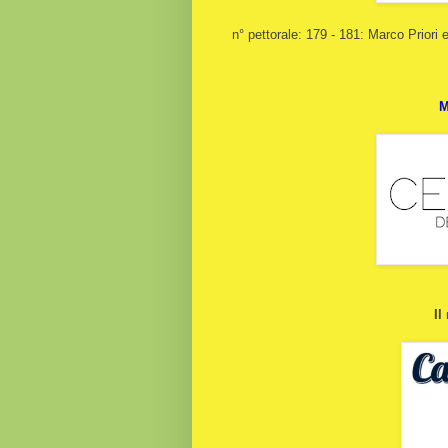
n° pettorale: 179 - 181: Marco Priori
M
Il