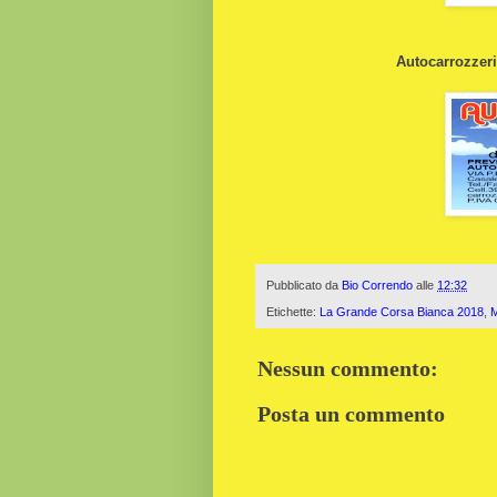
Autocarrozzeria
Pubblicato da
Bio Correndo
alle
12:32
Etichette:
La Grande Corsa Bianca 2018
,
M
Nessun commento:
Posta un commento