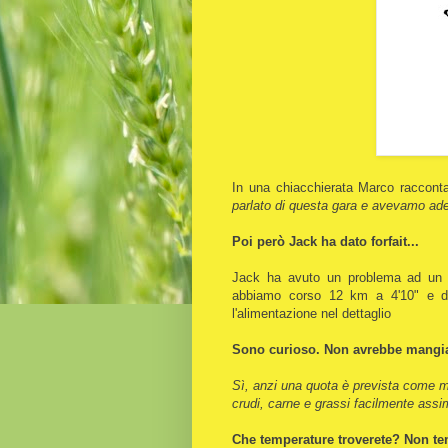
In una chiacchierata Marco racconta
parlato di questa gara e avevamo ader
Poi però Jack ha dato forfait...
Jack ha avuto un problema ad un ore
abbiamo corso 12 km a 4'10" e d
l'alimentazione nel dettaglio
Sono curioso. Non avrebbe mangia
Sì, anzi una quota è prevista come ma
crudi, carne e grassi facilmente assimi
Che temperature troverete? Non tem