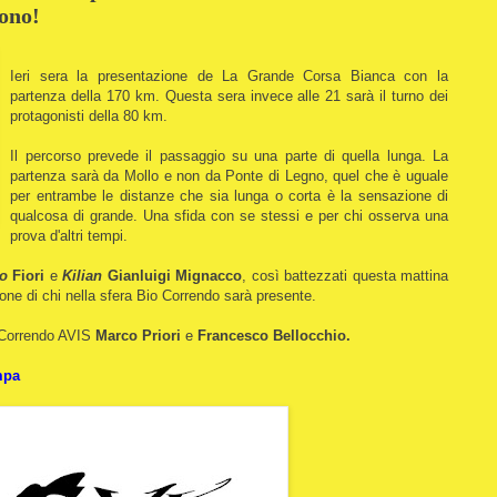
sono!
Ieri sera la presentazione de La Grande Corsa Bianca con la
partenza della 170 km. Questa sera invece alle 21 sarà il turno dei
protagonisti della 80 km.
Il percorso prevede il passaggio su una parte di quella lunga. La
partenza sarà da Mollo e non da Ponte di Legno, quel che è uguale
per entrambe le distanze che sia lunga o corta è la sensazione di
qualcosa di grande. Una sfida con se stessi e per chi osserva una
prova d'altri tempi.
o
Fiori
e
Kilian
Gianluigi Mignacco
, così battezzati questa mattina
one di chi nella sfera Bio Correndo sarà presente.
 Correndo AVIS
Marco Priori
e
Francesco Bellocchio.
mpa