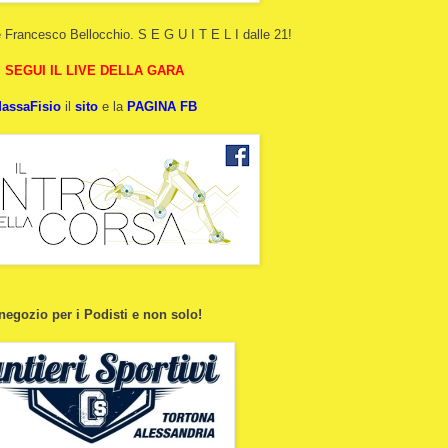
 e Francesco Bellocchio. S E G U I T E L I dalle 21!
SEGUI IL LIVE DELLA GARA
assaFisio
il
sito
e la
PAGINA FB
 negozio per i Podisti e non solo!