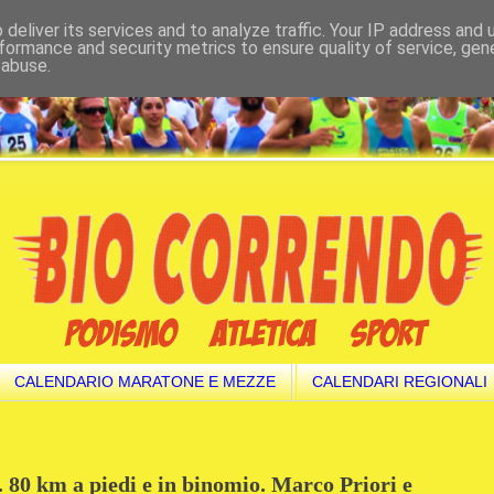
deliver its services and to analyze traffic. Your IP address and
formance and security metrics to ensure quality of service, ge
 abuse.
CALENDARIO MARATONE E MEZZE
CALENDARI REGIONALI
80 km a piedi e in binomio. Marco Priori e