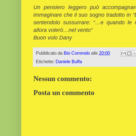
Un pensiero leggero può accompagnare 
immaginare che il suo sogno tradotto in “b
sentendolo sussurrare: “…e quando le 
allora volerò…nel vento”
Buon volo Dany
Pubblicato da
Bio Correndo
alle
20:00
Etichette:
Daniele Buffa
Nessun commento:
Posta un commento