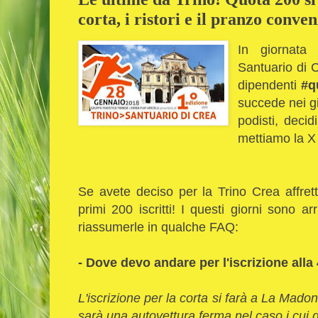
corta, i ristori e il pranzo conve
In giornata l
Santuario di C
dipendenti
#q
succede nei gi
podisti, deci
mettiamo la X 
Se avete deciso per la Trino Crea affrett
primi 200 iscritti! I questi giorni sono a
riassumerle in qualche FAQ:
- Dove devo andare per l'iscrizione alla
L'iscrizione per la corta si farà a La Madon
sarà una autovettura ferma nel caso i cui q