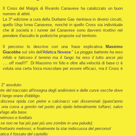
Il Cross del Malgrà di Rivarolo Canavese ha catalizzato un buon
numero di atleti.
La 3^ edizione a cura della Durbano Gas rientrava in diversi circuiti,
quello Uisp Ivrea Canavese, nonchè in quello Cross sia individuale
che di società e i runner del Canavese sono davvero ricettivi nel
prendere d'assalto le podistiche proposte sul territorio.
Il percorso lo descrive con una frase esplicativa
Massimo
Giacobbe
sul sito dell'
Atletica Novese
:"
La pioggia battente ha reso
infido e faticoso il terreno ma il fango ha reso il tutto ancor più
…..off road!!!
". Di Massimo mi fido e oltre alla velocità di base ci è
voluta una certa forza muscolare per essere efficaci, ma il Cross è
2° assoluto:
rte del tracciato all'insegna degli andirivieni e delle curve secche dove
l fango erano d'obbligo.
iscesa ripida con pietre e calcinacci vari disseminati (quest'anno
 una curva a gomito nel punto più ripido letteralmente tuffarsi; salvo
a/lago alla base.
 melmoso e livellato
a se non ne hai più pari più uno zombie in una palude);
ltrettanto melmosi; e finalmente la star indiscussa del percorso!
tica il fossato del castello: