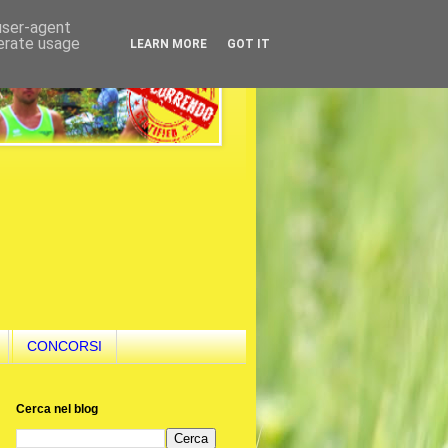
 user-agent
nerate usage
LEARN MORE
GOT IT
CONCORSI
Cerca nel blog