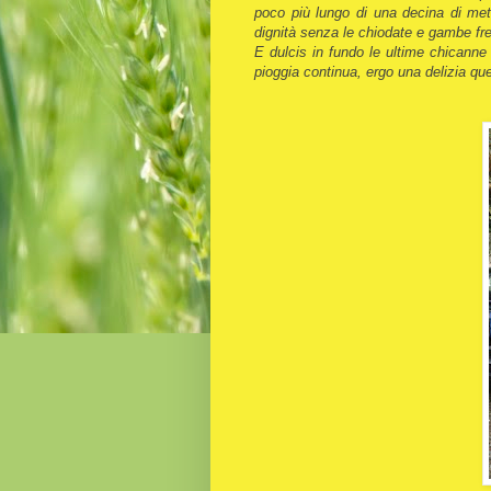
poco più lungo di una decina di me
dignità senza le chiodate e gambe fr
E dulcis in fundo le ultime chicanne a
pioggia continua, ergo una delizia qu