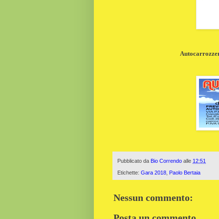
Autocarrozzeri
Pubblicato da
Bio Correndo
alle
12:51
Etichette:
Gara 2018
,
Paolo Bertaia
Nessun commento:
Posta un commento