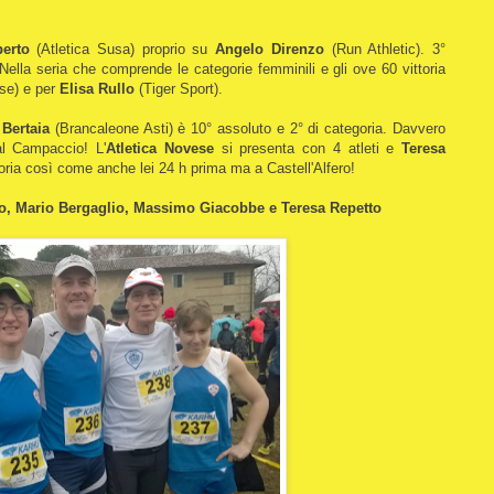
erto
(Atletica Susa) proprio su
Angelo Direnzo
(Run Athletic). 3°
ella seria che comprende le categorie femminili e gli ove 60 vittoria
ese) e per
Elisa Rullo
(Tiger Sport).
Bertaia
(Brancaleone Asti) è 10° assoluto e 2° di categoria. Davvero
al Campaccio! L'
Atletica Novese
si presenta con 4 atleti e
Teresa
goria così come anche lei 24 h prima ma a Castell'Alfero!
o, Mario Bergaglio, Massimo Giacobbe e Teresa Repetto