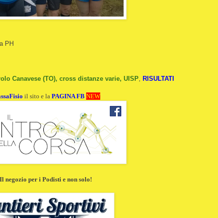
ca PH
rolo Canavese (TO), cross distanze varie, UISP
,
RISULTATI
ssaFisio
il sito e la
PAGINA FB
NEW
Il negozio per i Podisti e non solo!