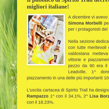
migliori italiane!
A dicembre vi avevo i
Simona Morbelli
per
per i protagonisti del
Nella sezione dedicat
con tutte meritevoli
valdostana metteva 
vittorie e piazzame
pezzo da 90 era il 
Leadville. 1^ don
piazzamento in una delle più importanti 1
L'uscita cartacea di Spirito Trail ha desig
Rampazzo
1^ con il 34.1%, 2^
Lisa Bor
con il 18.23%.