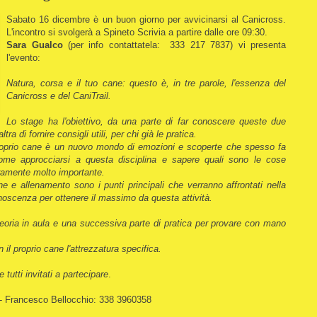
Sabato 16 dicembre è un buon giorno per avvicinarsi al Canicross.
L'incontro si svolgerà a Spineto Scrivia a partire dalle ore 09:30.
Sara Gualco
(per info contattatela:
333 217 7837
) vi presenta
l'evento:
Natura, corsa e il tuo cane: questo è, in tre parole, l'essenza del
Canicross e del CaniTrail.
Lo stage ha l'obiettivo, da una parte di far conoscere queste due
ltra di fornire consigli utili, per chi già le pratica.
proprio cane è un nuovo mondo di emozioni e scoperte che spesso fa
ome approcciarsi a questa disciplina e sapere quali sono le cose
uramente molto importante.
ne e allenamento sono i punti principali che verranno affrontati nella
onoscenza per ottenere il massimo da questa attività.
eoria in aula e una successiva parte di pratica per provare con mano
 il proprio cane l'attrezzatura specifica.
e tutti invitati a partecipare
.
- Francesco Bellocchio: 338 3960358