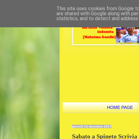
This site uses cookies from Google to 
are shared with Google along with per
statistics, and to detect and address
HOME PAGE
giovedì 14 dicembre 2017
Sabato a Spineto Scrivia