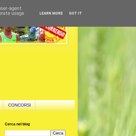
 user-agent
nerate usage
LEARN MORE
GOT IT
CONCORSI
Cerca nel blog