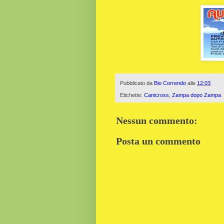
Pubblicato da
Bio Correndo
alle
12:03
Etichette:
Canicross
,
Zampa dopo Zampa
Nessun commento:
Posta un commento