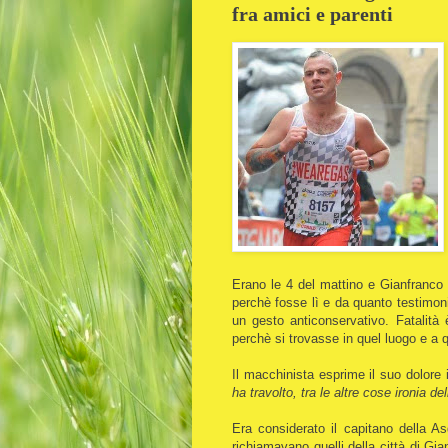
fra amici e parenti
Erano le 4 del mattino e Gianfranco s
perchè fosse lì e da quanto testimoni
un gesto anticonservativo. Fatalità 
perchè si trovasse in quel luogo e a q
Il macchinista esprime il suo dolore
ha travolto, tra le altre cose ironia d
Era considerato il capitano della A
richiamavano quelli della città di Gi