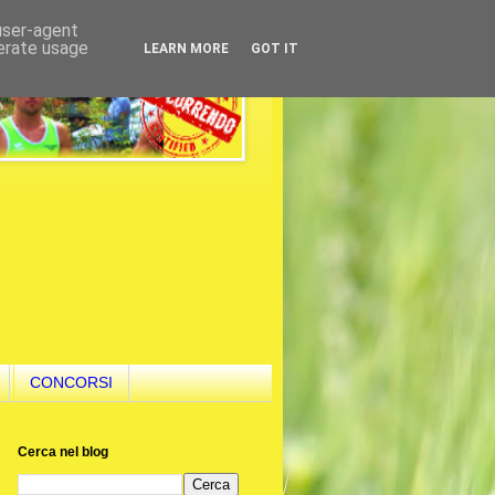
 user-agent
nerate usage
LEARN MORE
GOT IT
CONCORSI
Cerca nel blog