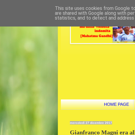
This site uses cookies from Google to 
are shared with Google along with per
statistics, and to detect and address
HOME PAGE
mercoledì 27 dicembre 2017
Gianfranco Magni era alle