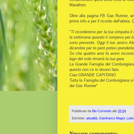
Marathon.
Oltre alla pagina FB Gas Runner, anc
prime info e per il ricordo dell'atleta.
"
Ti ricorderemo per la.tua simpatia il
la settimana quando ti rompevo per la
sono presente. Oggi il tuo amico Ale
dicembre per te però potevi prenderl
So che quattro anni fa avevi incominc
lago del sole rimarrà la tua gara.
La Grande Famiglia del Corrilunigia
questo non ce lo dovevi fare.
Ciao GRANDE CAPITANO
Tutta la Famiglia del Corrilunigiana si
dei Gas Runner
"
Pubblicato da
Bio Correndo
alle
20:04
Etichette:
attualità
,
Gianfranco Magni
,
Lutto
Nessun commento: