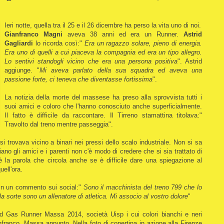
Ieri notte, quella tra il 25 e il 26 dicembre ha perso la vita uno di noi.
Gianfranco Magni
aveva 38 anni ed era un Runner.
Astrid
Gagliardi
lo ricorda così:"
Era un ragazzo solare, pieno di energia.
Era uno di quelli a cui piaceva la compagnia ed era un tipo allegro.
Lo sentivi standogli vicino che era una persona positiva
". Astrid
aggiunge. "
Mi aveva parlato della sua squadra ed aveva una
passione forte, ci teneva che diventasse fortissima
".
La notizia della morte del massese ha preso alla sprovvista tutti i
suoi amici e coloro che l'hanno conosciuto anche superficialmente.
Il fatto è difficile da raccontare. Il Tirreno stamattina titolava:"
Travolto dal treno mentre passeggia".
i trovava vicino a binari nei pressi dello scalo industriale. Non si sa
ano gli amici e i parenti non c'è modo di credere che si sia trattato di
è la parola che circola anche se è difficile dare una spiegazione al
uell'ora.
 in un commento sui social:"
Sono il macchinista del treno 799 che lo
ella sorte sono un allenatore di atletica. Mi associo al vostro dolore
"
sd Gas Runner Massa 2014, società Uisp i cui colori bianchi e neri
anfranco, Massa appunto. Nella foto di copertina in azione alla Firenze