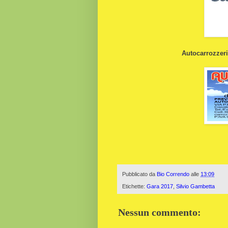
Autocarrozzeria
Pubblicato da
Bio Correndo
alle
13:09
Etichette:
Gara 2017
,
Silvio Gambetta
Nessun commento: