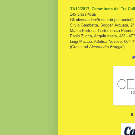
31/12/2017, Camminata dei Tre Colli
149 classificati
Gli alessandrini/tesserati per società
Silvio Gambetta, Boggeri Arquata, 2° 
Marco Bertona, Cartotecnica Piemont
Paolo Zucca, Acquirunners, 43° - 47'
Luigi Macciò, Atletica Novese, 60°- 4
(Grazie ad
Alessandro Braggio
)
M
Il