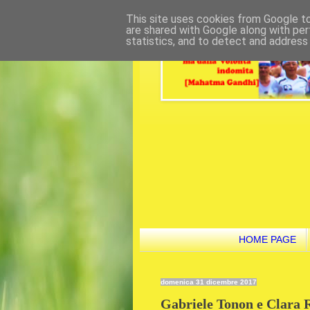
This site uses cookies from Google to 
are shared with Google along with per
statistics, and to detect and address
HOME PAGE
domenica 31 dicembre 2017
Gabriele Tonon e Clara R