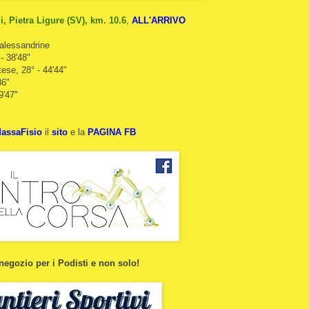
, Pietra Ligure (SV), km. 10.6
,
ALL'ARRIVO
 alessandrine
- 38'48"
ese, 28° - 44'44"
36"
9'47"
assaFisio
il
sito
e la
PAGINA FB
 negozio per i Podisti e non solo!