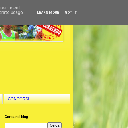
 user-agent
nerate usage
LEARN MORE
GOT IT
CONCORSI
Cerca nel blog