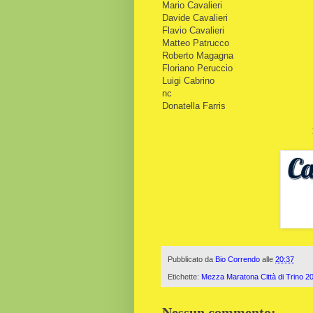
Mario Cavalieri
Davide Cavalieri
Flavio Cavalieri
Matteo Patrucco
Roberto Magagna
Floriano Peruccio
Luigi Cabrino
nc
Donatella Farris
Pubblicato da
Bio Correndo
alle
20:37
Etichette:
Mezza Maratona Città di Trino 2
Nessun commento: