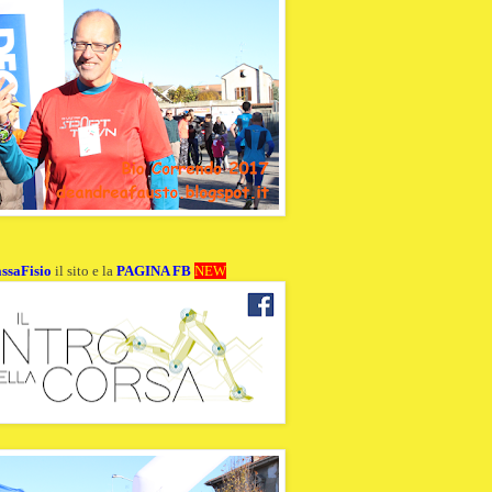
ssaFisio
il sito e la
PAGINA FB
NEW