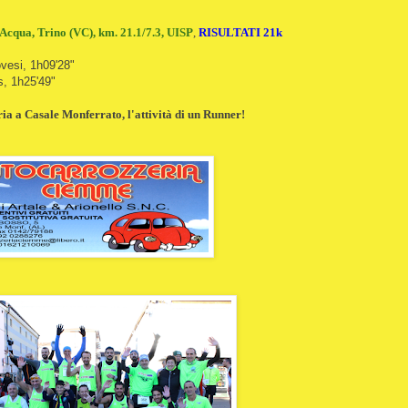
cqua, Trino (VC), km. 21.1/7.3, UISP
,
RISULTATI 21k
vesi, 1h09'28"
s, 1h25'49"
a a Casale Monferrato, l'attività di un Runner!