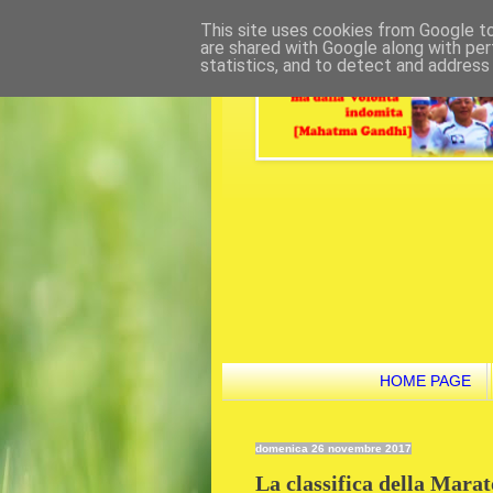
This site uses cookies from Google to 
are shared with Google along with per
statistics, and to detect and address
HOME PAGE
domenica 26 novembre 2017
La classifica della Mara