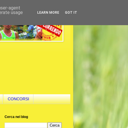
 user-agent
nerate usage
LEARN MORE
GOT IT
CONCORSI
Cerca nel blog