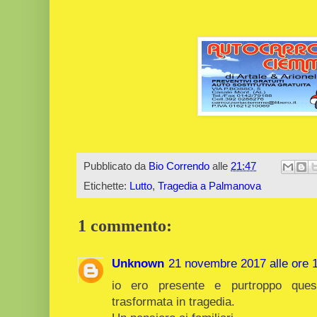
Pubblicato da
Bio Correndo
alle
21:47
Etichette:
Lutto
,
Tragedia a Palmanova
1 commento:
Unknown
21 novembre 2017 alle ore 
io ero presente e purtroppo ques
trasformata in tragedia.