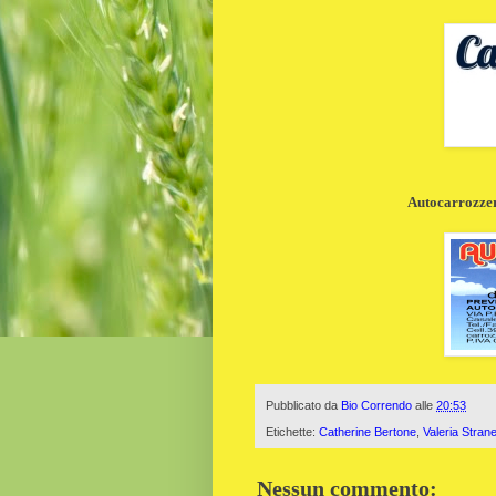
Autocarrozzeri
Pubblicato da
Bio Correndo
alle
20:53
Etichette:
Catherine Bertone
,
Valeria Stran
Nessun commento: