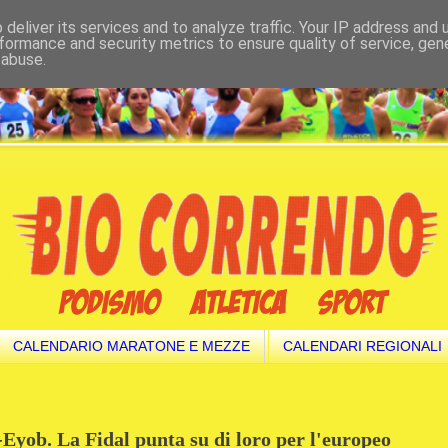
deliver its services and to analyze traffic. Your IP address and
formance and security metrics to ensure quality of service, ge
 abuse.
CALENDARIO MARATONE E MEZZE
CALENDARI REGIONALI
yob. La Fidal punta su di loro per l'europeo