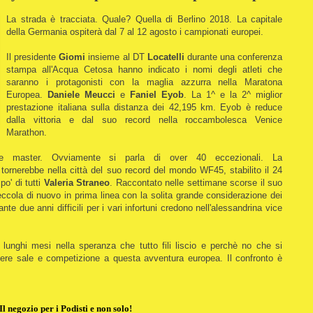
La strada è tracciata. Quale? Quella di Berlino 2018. La capitale
della Germania ospiterà dal 7 al 12 agosto i campionati europei.
Il presidente
Giomi
insieme al DT
Locatelli
durante una conferenza
stampa all'Acqua Cetosa hanno indicato i nomi degli atleti che
saranno i protagonisti con la maglia azzurra nella Maratona
Europea.
Daniele Meucci
e
Faniel Eyob
. La 1^ e la 2^ miglior
prestazione italiana sulla distanza dei 42,195 km. Eyob è reduce
dalla vittoria e dal suo record nella roccambolesca Venice
Marathon.
e master. Ovviamente si parla di over 40 eccezionali. La
tornerebbe nella città del suo record del mondo WF45, stabilito il 24
o' di tutti
Valeria Straneo
. Raccontato nelle settimane scorse il suo
eccola di nuovo in prima linea con la solita grande considerazione dei
te due anni difficili per i vari infortuni credono nell'alessandrina vice
 lunghi mesi nella speranza che tutto fili liscio e perchè no che si
ere sale e competizione a questa avventura europea. Il confronto è
Il negozio per i Podisti e non solo!