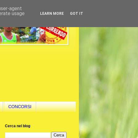
 user-agent
nerate usage
LEARN MORE
GOT IT
CONCORSI
Cerca nel blog