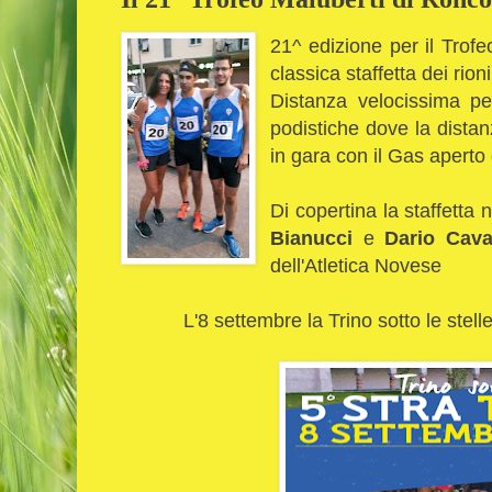
21^ edizione per il Trofe
classica staffetta dei rio
Distanza velocissima per
podistiche dove la distan
in gara con il Gas aperto
Di copertina la staffetta
Bianucci
e
Dario Cav
dell'Atletica Novese
L'8 settembre la Trino sotto le stelle