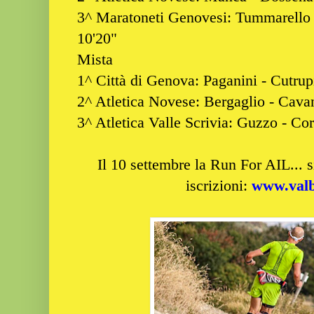
3^ Maratoneti Genovesi: Tummarello 
10'20"
Mista
1^ Città di Genova: Paganini - Cutrupi
2^ Atletica Novese: Bergaglio - Cava
3^ Atletica Valle Scrivia: Guzzo - Co
Il 10 settembre la Run For AIL... si
iscrizioni:
www.valbo