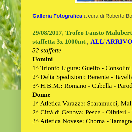
Galleria Fotografica
a cura di Roberto Bo
29/08/2017, Trofeo Fausto Malubert
staffetta 3x 1000mt.
,
ALL'ARRIV
32 staffette
Uomini
1^ Trionfo Ligure: Guelfo - Consolini 
2^ Delta Spedizioni: Benente - Tavella 
3^ H.B.M.: Romano - Cabella - Parodi
Donne
1^ Atletica Varazze: Scaramucci, Mal
2^ Città di Genova: Pesce - Olivieri -
3^ Atletica Novese: Chorna - Tamagno