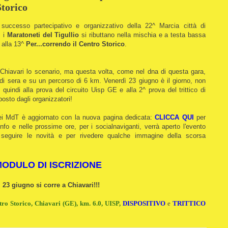
Storico
 successo partecipativo e organizzativo della 22^ Marcia città di
, i
Maratoneti del Tigullio
si ributtano nella mischia e a testa bassa
 alla 13^
Per...correndo il Centro Storico
.
hiavari lo scenario, ma questa volta, come nel dna di questa gara,
 di sera e su un percorso di 6 km. Venerdì 23 giugno è il giorno, non
quindi alla prova del circuito Uisp GE e alla 2^ prova del trittico di
posto dagli organizzatori!
dei MdT è aggiornato con la nuova pagina dedicata:
CLICCA QUI
per
 info e nelle prossime ore, per i socialnaviganti, verrà aperto l'evento
seguire le novità e per rivedere qualche immagine della scorsa
ODULO DI ISCRIZIONE
l 23 giugno si corre a Chiavari!!!
tro Storico, Chiavari (GE), km. 6.0, UISP,
DISPOSITIVO
e
TRITTICO