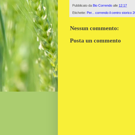
Pubblicato da
Bio Correndo
alle
12:17
Etichette:
Per... correndo il centro storico 
Nessun commento:
Posta un commento