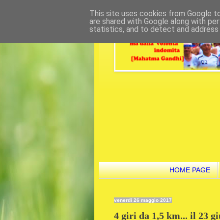
This site uses cookies from Google to 
are shared with Google along with per
statistics, and to detect and address
HOME PAGE
venerdì 26 maggio 2017
4 giri da 1,5 km... il 23 