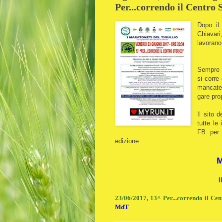
Per...correndo il Centro 
Dopo il
Chiavari
lavorano
Sempre C
si corre
mancate 
gare pro
Il sito 
tutte le
FB per 
edizione
M
I
23/06/2017, 13^ Per...correndo il Cen
MdT