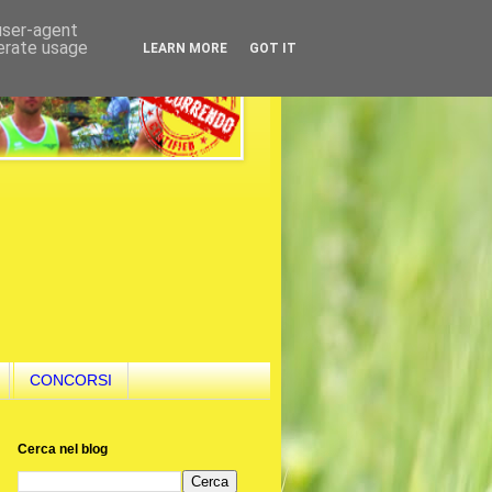
 user-agent
nerate usage
LEARN MORE
GOT IT
CONCORSI
Cerca nel blog