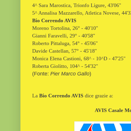
4^ Sara Marostica
, Trionfo Ligure, 43'06"
5^ Annalisa Mazzarello, Atletica Novese, 44'3
Bio Correndo AVIS
Moreno Tortolina, 26° - 40'10"
Gianni Faravelli, 29° - 40'58"
Roberto Pittaluga, 54° - 45'06"
Davide Castellan, 57° - 45'18"
Monica Elena Castioni, 68^ - 10^D - 47'25"
Roberta Giolitto, 104^ - 54'32"
(Fonte:
Pier Marco Gallo
)
La
Bio Correndo AVIS
dice grazie a:
AVIS Casale Mo