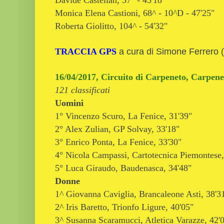
Monica Elena Castioni, 68^ - 10^D - 47'25"
Roberta Giolitto, 104^ - 54'32"
a cura di Simone Ferrero (
TRACCIA GPS
16/04/2017, Circuito di Carpeneto, Carpene
121 classificati
Uomini
1° Vincenzo Scuro, La Fenice, 31'39"
2° Alex Zulian, GP Solvay, 33'18"
3° Enrico Ponta, La Fenice, 33'30"
4° Nicola Campassi, Cartotecnica Piemontese,
5° Luca Giraudo, Baudenasca, 34'48"
Donne
1^ Giovanna Caviglia, Brancaleone Asti, 38'3
2^ Iris Baretto, Trionfo Ligure, 40'05"
3^ Susanna Scaramucci, Atletica Varazze, 42'