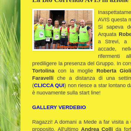
Inaspettatame
AVIS questa m
Si sapeva de
Arquata
Robe
a Strevi, a 
accade, nell
rifermenti a
prediligere la presenza del Gruppo. In cor
Tortolina
con la moglie
Roberta Gioli
Faravelli
che a distanza di una setti
(
CLICCA QUI
) non riesce a star lontano d
è nuovamente sulla start line!
GALLERY VERDEBIO
Ragazzi! A domani a Mede a far visita a
proposito. All'ultimo
Andrea Colli
da for