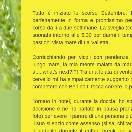
Tutto è iniziato lo scorso Settembre.
perfettamente in forma e prontissimo pe
corso da lì a due settimane. La sveglia (c
suonata intorno alle 5:30 per darmi il temp
bastioni vista mare di La Valletta.
Corricchiando per vicoli con pendenze 
lungo mare, la mia mente malata da mara
a.... what's next?!?! Tra una folata di ven
cervello mi ha simpaticamente suggerito :
competere con Berlino ti tocca correre la pi
Tornato in hotel, durante la doccia, ho 
decisione e ne ho parlato in pausa pran
foto) per avere il parere di una persona pi
il suo silenzio come assenso (si sa, chi 
il portatile durante il coffee break per vi