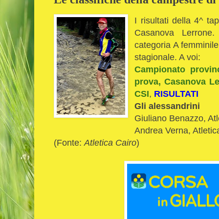
I risultati della 4^ 
Casanova Lerrone. 
categoria A femminil
stagionale. A voi:
Campionato provin
prova, Casanova Ler
CSI
,
RISULTATI
Gli alessandrini
Giuliano Benazzo, Atl
Andrea Verna, Atletic
(Fonte:
Atletica Cairo
)