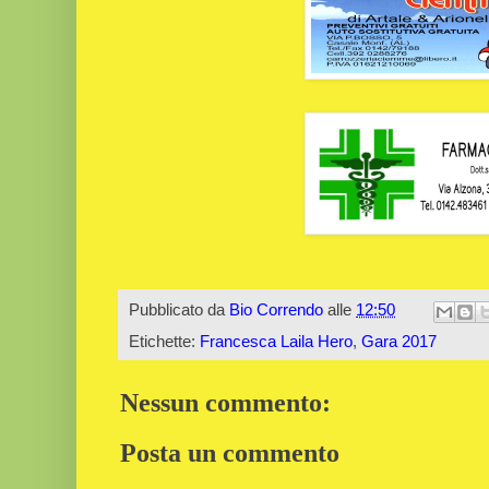
Pubblicato da
Bio Correndo
alle
12:50
Etichette:
Francesca Laila Hero
,
Gara 2017
Nessun commento:
Posta un commento