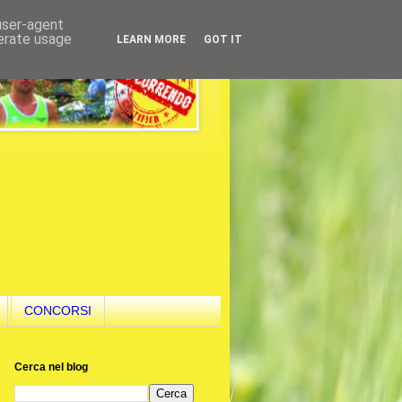
 user-agent
nerate usage
LEARN MORE
GOT IT
CONCORSI
Cerca nel blog