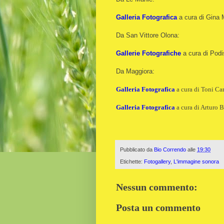
Galleria Fotografica
a cura di Gina 
Da San Vittore Olona:
Gallerie Fotografiche
a cura di Podis
Da Maggiora:
Galleria Fotografica
a cura di Toni Ca
Galleria Fotografica
a cura di Arturo Ba
Pubblicato da
Bio Correndo
alle
19:30
Etichette:
Fotogallery
,
L'immagine sonora
Nessun commento:
Posta un commento