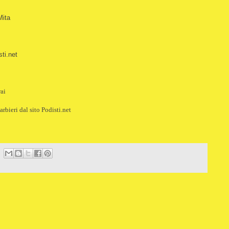
Mita
ti.net
rai
rbieri dal sito Podisti.net