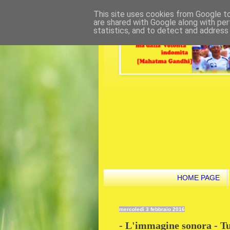
This site uses cookies from Google to 
are shared with Google along with per
statistics, and to detect and address
HOME PAGE
mercoledì 3 febbraio 2016
- L'immagine sonora - Tut