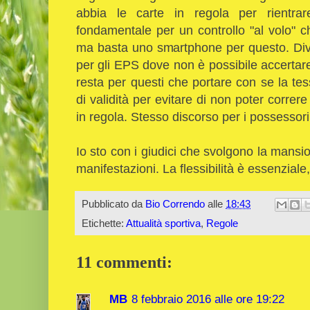
abbia le carte in regola per rientrar
fondamentale per un controllo "al volo" ch
ma basta uno smartphone per questo. Diver
per gli EPS dove non è possibile accertare 
resta per questi che portare con se la tess
di validità per evitare di non poter correr
in regola. Stesso discorso per i possessor
Io sto con i giudici che svolgono la mans
manifestazioni. La flessibilità è essenziale
Pubblicato da
Bio Correndo
alle
18:43
Etichette:
Attualità sportiva
,
Regole
11 commenti:
MB
8 febbraio 2016 alle ore 19:22